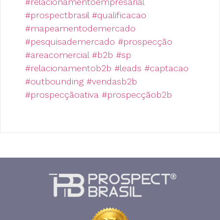
#relacionamentoempresarial
#prospectbrasil
#qualificacao
#mapeamentodemercado
#pesquisademercado
#prospecção
#areacomercial
#b2b
#sp
#relacionamentob2b
#leads
#captacao
#outbounding
#vendasb2b
#prospecçãoativa
#prospecçãob2b